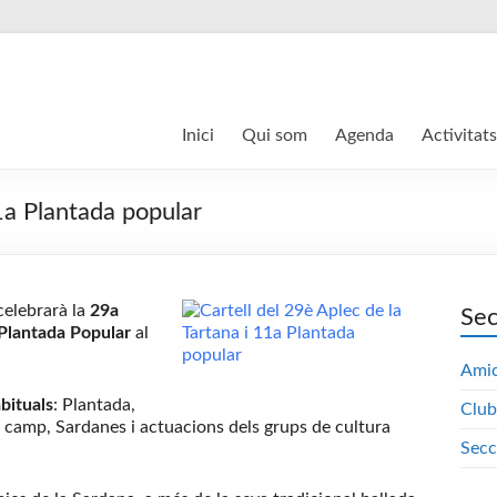
Inici
Qui som
Agenda
Activitats
1a Plantada popular
celebrarà la
29a
Sec
a Plantada Popular
al
Amic
abituals
: Plantada,
Club
el camp, Sardanes i actuacions dels grups de cultura
Secc