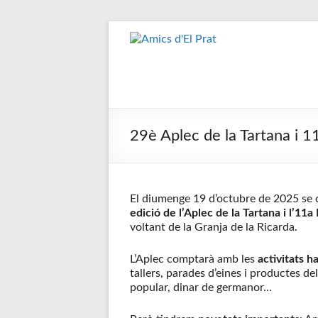
Skip
to
Amics
Associació
content
seixantenària
d'El
nascuda amb
Prat
la finalitat de
fer poble des
de la unió de
29è Aplec de la Tartana i 1
tots els
pratencs
El diumenge 19 d’octubre de 2025 se 
edició de l’Aplec de la Tartana i l’11
voltant de la Granja de la Ricarda.
L’Aplec comptarà amb les
activitats h
tallers, parades d’eines i productes d
popular, dinar de germanor…