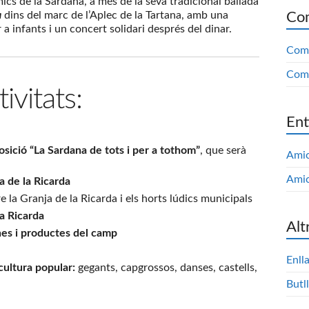
mics de la Sardana, a més de la seva tradicional ballada
a
dins del marc de l’Aplec de la Tartana, amb una
Com
 a infants i un concert solidari després del dinar.
Comi
Comi
ivitats:
Ent
osició “La Sardana de tots i per a tothom”
, que serà
Amic
Amic
a de la Ricarda
re la Granja de la Ricarda i els horts lúdics municipals
la Ricarda
Alt
nes i productes del camp
Enll
cultura popular:
gegants, capgrossos, danses, castells,
Butll