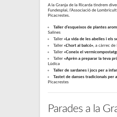
A la Granja de la Ricarda tindrem divers
Fundesplai, l’Associació de Lombricult
Picacrestes.
Taller d’esqueixos de plantes arom
Salines
Taller
«La vida de les abelles i els
Taller
«L’hort al balcó»
, a càrrec de
Taller
«Coneix el vermicompostatg
Taller
«Aprèn a preparar la teva pr
Lúdica
Taller de sardanes i jocs per a infa
Tastet de danses tradicionals per a
Picacrestes
Parades a la Gr