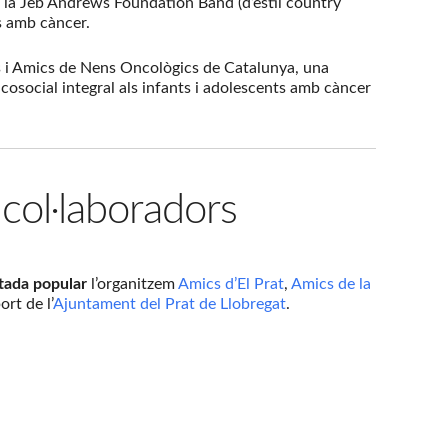
e la Jeb Andrews Foundation Band (d’estil country
s amb càncer.
rs i Amics de Nens Oncològics de Catalunya, una
icosocial integral als infants i adolescents amb càncer
 col·laboradors
tada popular
l’organitzem
Amics d’El Prat
,
Amics de la
ort de l’
Ajuntament del Prat de Llobregat
.