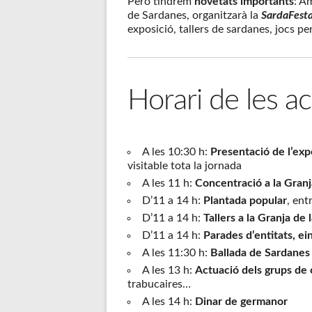
Però tindrem
novetats importants
: A
de Sardanes, organitzarà la
SardaFest
exposició, tallers de sardanes, jocs per
Horari de les act
A les 10:30 h:
Presentació de l’exp
visitable tota la jornada
A les 11 h:
Concentració a la Granj
D’11 a 14 h:
Plantada popular
, ent
D’11 a 14 h:
Tallers a la Granja de 
D’11 a 14 h:
Parades d’entitats, ei
A les 11:30 h:
Ballada de Sardanes
A les 13 h:
Actuació dels grups de 
trabucaires…
A les 14 h:
Dinar de germanor