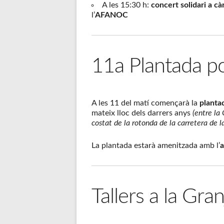
A les 15:30 h:
concert solidari a c
l’
AFANOC
11a Plantada p
A les 11 del matí començarà la
planta
mateix lloc dels darrers anys
(entre la 
costat de la rotonda de la carretera de la
La plantada estarà amenitzada amb l’
Tallers a la Gra