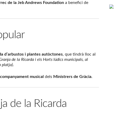
àrrec de la Jeb Andrews Foundation
a benefici de
opular
da d’arbustos i plantes autòctones
, que tindrà lloc al
Granja de la Ricarda i els Horts lúdics municipals, al
 platja)
.
acompanyament musical
dels
Ministrers de Gràcia
.
nja de la Ricarda