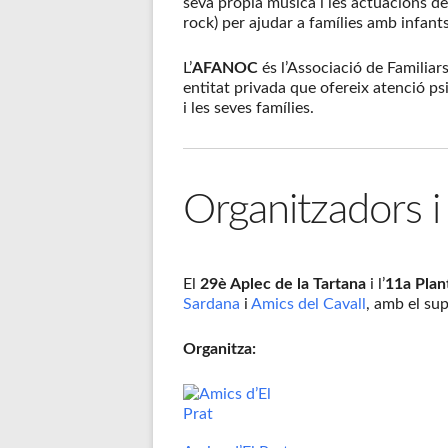
seva pròpia música i les actuacions d
rock) per ajudar a famílies amb infant
L’
AFANOC
és l’Associació de Familia
entitat privada que ofereix atenció ps
i les seves famílies.
Organitzadors i
El
29è Aplec de la Tartana
i l’
11a Plan
Sardana
i
Amics del Cavall
, amb el sup
Organitza: