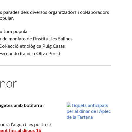
es parades dels diversos organitzadors i col·laboradors
Popular.
cultura popular
 de moniato de l’Institut les Salines
Col·lecció etnològica Puig Casas
Fernando (família Oliva Peris)
nor
getes amb botifarra i
ourà l’aigua i les postres)
nt fins al dijous 16