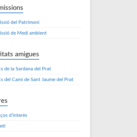
issions
ssió del Patrimoni
ssió de Medi ambient
itats amigues
s de la Sardana del Prat
s del Camí de Sant Jaume del Prat
res
aços d’interès
etí