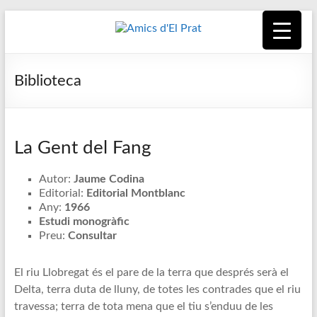
Skip
to
content
Amics
Associació
seixantenària
d'El
Biblioteca
nascuda amb
la finalitat de
Prat
fer poble des
de la unió de
La Gent del Fang
tots els
pratencs
Autor:
Jaume Codina
Editorial:
Editorial Montblanc
Any:
1966
Estudi monogràfic
Preu:
Consultar
El riu Llobregat és el pare de la terra que després serà el
Delta, terra duta de lluny, de totes les contrades que el riu
travessa; terra de tota mena que el tiu s’enduu de les