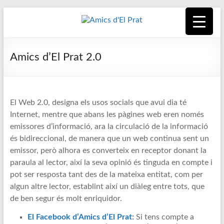
Skip
to
content
Amics
Associació
seixantenària
d'El
Amics d’El Prat 2.0
nascuda amb
la finalitat de
Prat
fer poble des
de la unió de
El Web 2.0, designa els usos socials que avui dia té
tots els
Internet, mentre que abans les pàgines web eren només
pratencs
emissores d’informació, ara la circulació de la informació
és bidireccional, de manera que un web continua sent un
emissor, però alhora es converteix en receptor donant la
paraula al lector, així la seva opinió és tinguda en compte i
pot ser resposta tant des de la mateixa entitat, com per
algun altre lector, establint així un diàleg entre tots, que
de ben segur és molt enriquidor.
El Facebook d’Amics d’El Prat
:
Si tens compte a