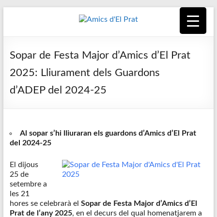
Skip
to
content
Amics
Associació
seixantenària
d'El
Sopar de Festa Major d’Amics d’El Prat
nascuda amb
la finalitat de
Prat
2025: Lliurament dels Guardons
fer poble des
d’ADEP del 2024-25
de la unió de
tots els
pratencs
Al sopar s’hi lliuraran els guardons d’Amics d’El Prat
del 2024-25
El dijous
25 de
setembre a
les 21
hores se celebrarà el
Sopar de Festa Major d’Amics d’El
Prat de l’any 2025
, en el decurs del qual homenatjarem a