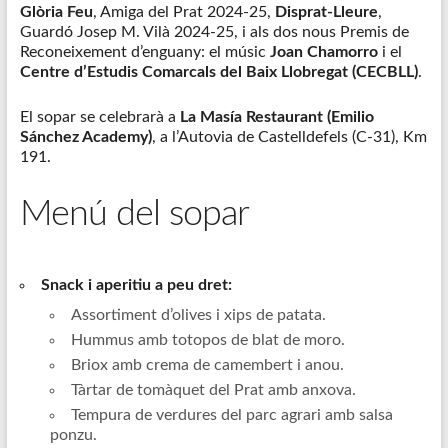
Glòria Feu
, Amiga del Prat 2024-25,
Disprat-Lleure
,
Guardó Josep M. Vilà 2024-25, i als dos nous Premis de
Reconeixement d’enguany: el músic
Joan Chamorro
i el
Centre d’Estudis Comarcals del Baix Llobregat (CECBLL)
.
El sopar se celebrarà a
La Masía Restaurant (Emilio
Sánchez Academy)
, a l’Autovia de Castelldefels (C-31), Km
191.
Menú del sopar
Snack i aperitiu a peu dret:
Assortiment d’olives i xips de patata.
Hummus amb totopos de blat de moro.
Briox amb crema de camembert i anou.
Tàrtar de tomàquet del Prat amb anxova.
Tempura de verdures del parc agrari amb salsa
ponzu.