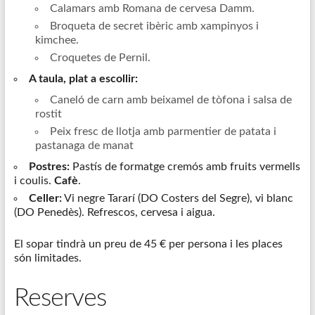
Calamars amb Romana de cervesa Damm.
Broqueta de secret ibèric amb xampinyos i
kimchee.
Croquetes de Pernil.
A taula, plat a escollir:
Caneló de carn amb beixamel de tòfona i salsa de
rostit
Peix fresc de llotja amb parmentier de patata i
pastanaga de manat
Postres:
Pastís de formatge cremós amb fruits vermells
i coulis.
Cafè
.
Celler:
Vi negre Tararí (DO Costers del Segre), vi blanc
(DO Penedès). Refrescos, cervesa i aigua.
El sopar tindrà un preu de 45 € per persona i les places
són limitades.
Reserves