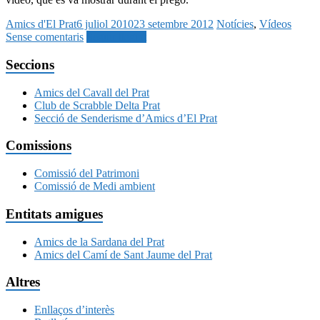
Amics d'El Prat
6 juliol 2010
23 setembre 2012
Notícies
,
Vídeos
Sense comentaris
Seguir llegint
Seccions
Amics del Cavall del Prat
Club de Scrabble Delta Prat
Secció de Senderisme d’Amics d’El Prat
Comissions
Comissió del Patrimoni
Comissió de Medi ambient
Entitats amigues
Amics de la Sardana del Prat
Amics del Camí de Sant Jaume del Prat
Altres
Enllaços d’interès