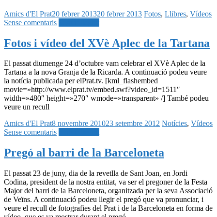
Amics d'El Prat
20 febrer 2013
20 febrer 2013
Fotos
,
Llibres
,
Vídeos
Sense comentaris
Seguir llegint
Fotos i vídeo del XVè Aplec de la Tartana
El passat diumenge 24 d’octubre vam celebrar el XVè Aplec de la
Tartana a la nova Granja de la Ricarda. A continuació podeu veure
la notícia publicada per elPrat.tv. [kml_flashembed
movie=»http://www.elprat.tv/embed.swf?video_id=1511″
width=»480″ height=»270″ wmode=»transparent» /] També podeu
veure un recull
Amics d'El Prat
8 novembre 2010
23 setembre 2012
Notícies
,
Vídeos
Sense comentaris
Seguir llegint
Pregó al barri de la Barceloneta
El passat 23 de juny, dia de la revetlla de Sant Joan, en Jordi
Codina, president de la nostra entitat, va ser el pregoner de la Festa
Major del barri de la Barceloneta, organitzada per la seva Associació
de Veïns. A continuació podeu llegir el pregó que va pronunciar, i
veure el recull de fotografies del Prat i de la Barceloneta en forma de
vídeo, que es va mostrar durant el pregó.