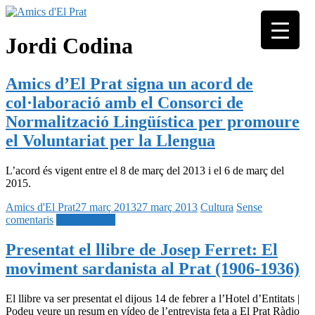
Skip
to
Associació
content
Amics
Jordi Codina
seixantenària
d'El
nascuda amb
Prat
la finalitat de
Amics d’El Prat signa un acord de
fer poble des
de la unió de
col·laboració amb el Consorci de
tots els
Normalització Lingüística per promoure
pratencs
el Voluntariat per la Llengua
L’acord és vigent entre el 8 de març del 2013 i el 6 de març del
2015.
Amics d'El Prat
27 març 2013
27 març 2013
Cultura
Sense
comentaris
Seguir llegint
Presentat el llibre de Josep Ferret: El
moviment sardanista al Prat (1906-1936)
El llibre va ser presentat el dijous 14 de febrer a l’Hotel d’Entitats |
Podeu veure un resum en vídeo de l’entrevista feta a El Prat Ràdio