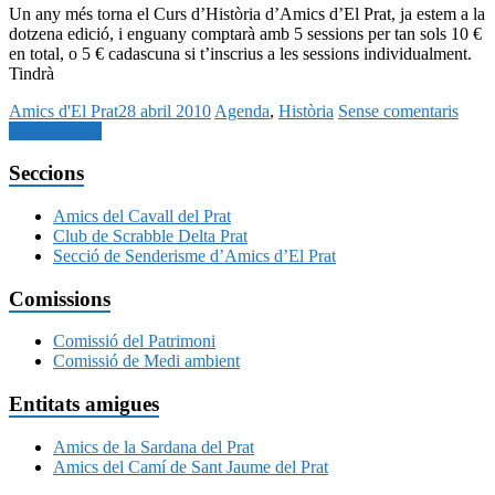
Un any més torna el Curs d’Història d’Amics d’El Prat, ja estem a la
dotzena edició, i enguany comptarà amb 5 sessions per tan sols 10 €
en total, o 5 € cadascuna si t’inscrius a les sessions individualment.
Tindrà
Amics d'El Prat
28 abril 2010
Agenda
,
Història
Sense comentaris
Seguir llegint
Seccions
Amics del Cavall del Prat
Club de Scrabble Delta Prat
Secció de Senderisme d’Amics d’El Prat
Comissions
Comissió del Patrimoni
Comissió de Medi ambient
Entitats amigues
Amics de la Sardana del Prat
Amics del Camí de Sant Jaume del Prat