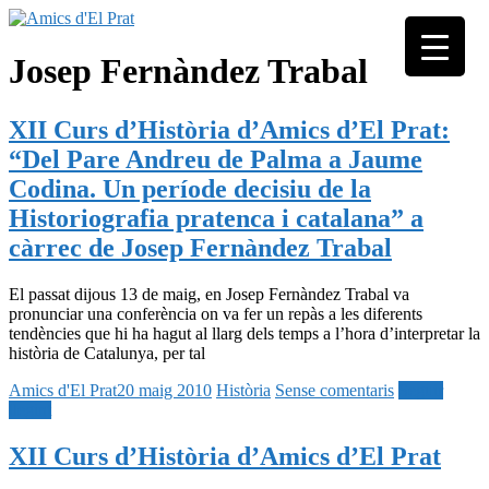
Skip
to
Associació
content
Amics
Josep Fernàndez Trabal
seixantenària
d'El
nascuda amb
Prat
la finalitat de
XII Curs d’Història d’Amics d’El Prat:
fer poble des
de la unió de
“Del Pare Andreu de Palma a Jaume
tots els
Codina. Un període decisiu de la
pratencs
Historiografia pratenca i catalana” a
càrrec de Josep Fernàndez Trabal
El passat dijous 13 de maig, en Josep Fernàndez Trabal va
pronunciar una conferència on va fer un repàs a les diferents
tendències que hi ha hagut al llarg dels temps a l’hora d’interpretar la
història de Catalunya, per tal
Amics d'El Prat
20 maig 2010
Història
Sense comentaris
Seguir
llegint
XII Curs d’Història d’Amics d’El Prat