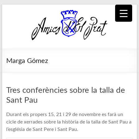
Skip
to
content
Amics
Associació
seixantenària
d'El
Marga Gómez
nascuda amb
la finalitat de
Prat
fer poble des
de la unió de
Tres conferències sobre la talla de
tots els
Sant Pau
pratencs
Durant els propers 15, 21 i 29 de novembre es farà un
cicle de xerrades sobre la història de la talla de Sant Pau a
l’església de Sant Pere i Sant Pau.