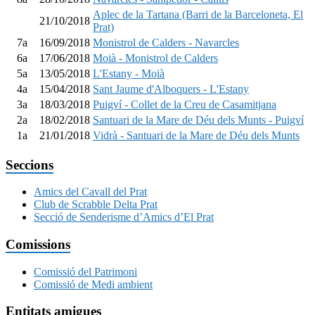
Aplec de la Tartana (Barri de la Barceloneta, El
21/10/2018
Prat)
7a
16/09/2018
Monistrol de Calders - Navarcles
6a
17/06/2018
Moià - Monistrol de Calders
5a
13/05/2018
L'Estany - Moià
4a
15/04/2018
Sant Jaume d'Alboquers - L'Estany
3a
18/03/2018
Puigví - Collet de la Creu de Casamitjana
2a
18/02/2018
Santuari de la Mare de Déu dels Munts - Puigví
1a
21/01/2018
Vidrà - Santuari de la Mare de Déu dels Munts
Seccions
Amics del Cavall del Prat
Club de Scrabble Delta Prat
Secció de Senderisme d’Amics d’El Prat
Comissions
Comissió del Patrimoni
Comissió de Medi ambient
Entitats amigues