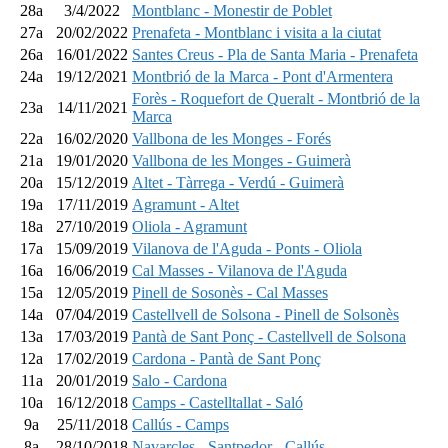
28a
3/4/2022
Montblanc - Monestir de Poblet
27a
20/02/2022
Prenafeta - Montblanc i visita a la ciutat
26a
16/01/2022
Santes Creus - Pla de Santa Maria - Prenafeta
24a
19/12/2021
Montbrió de la Marca - Pont d'Armentera
Forès - Roquefort de Queralt - Montbrió de la
23a
14/11/2021
Marca
22a
16/02/2020
Vallbona de les Monges - Forés
21a
19/01/2020
Vallbona de les Monges - Guimerà
20a
15/12/2019
Altet - Tàrrega - Verdú - Guimerà
19a
17/11/2019
Agramunt - Altet
18a
27/10/2019
Oliola - Agramunt
17a
15/09/2019
Vilanova de l'Aguda - Ponts - Oliola
16a
16/06/2019
Cal Masses - Vilanova de l'Aguda
15a
12/05/2019
Pinell de Sosonès - Cal Masses
14a
07/04/2019
Castellvell de Solsona - Pinell de Solsonès
13a
17/03/2019
Pantà de Sant Ponç - Castellvell de Solsona
12a
17/02/2019
Cardona - Pantà de Sant Ponç
11a
20/01/2019
Salo - Cardona
10a
16/12/2018
Camps - Castelltallat - Saló
9a
25/11/2018
Callús - Camps
8a
28/10/2018
Navarcles - Santpedor - Callús