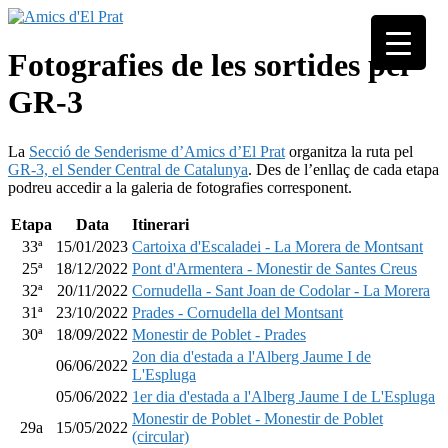
Skip
to
Associació
content
Amics
Fotografies de les sortides pel
seixantenària
d'El
nascuda amb
GR-3
Prat
la finalitat de
fer poble des
de la unió de
La
Secció de Senderisme d’Amics d’El Prat
organitza la ruta pel
tots els
GR-3, el Sender Central de Catalunya
. Des de l’enllaç de cada etapa
pratencs
podreu accedir a la galeria de fotografies corresponent.
Etapa
Data
Itinerari
33ª
15/01/2023
Cartoixa d'Escaladei - La Morera de Montsant
25ª
18/12/2022
Pont d'Armentera - Monestir de Santes Creus
32ª
20/11/2022
Cornudella - Sant Joan de Codolar - La Morera
31ª
23/10/2022
Prades - Cornudella del Montsant
30ª
18/09/2022
Monestir de Poblet - Prades
2on dia d'estada a l'Alberg Jaume I de
06/06/2022
L'Espluga
05/06/2022
1er dia d'estada a l'Alberg Jaume I de L'Espluga
Monestir de Poblet - Monestir de Poblet
29a
15/05/2022
(circular)