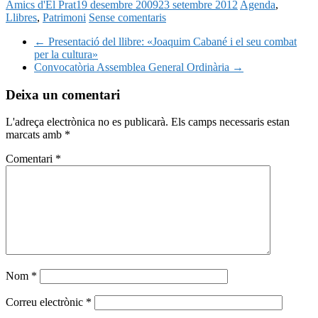
Amics d'El Prat
19 desembre 2009
23 setembre 2012
Agenda
,
Llibres
,
Patrimoni
Sense comentaris
←
Presentació del llibre: «Joaquim Cabané i el seu combat
per la cultura»
Convocatòria Assemblea General Ordinària
→
Deixa un comentari
L'adreça electrònica no es publicarà.
Els camps necessaris estan
marcats amb
*
Comentari
*
Nom
*
Correu electrònic
*