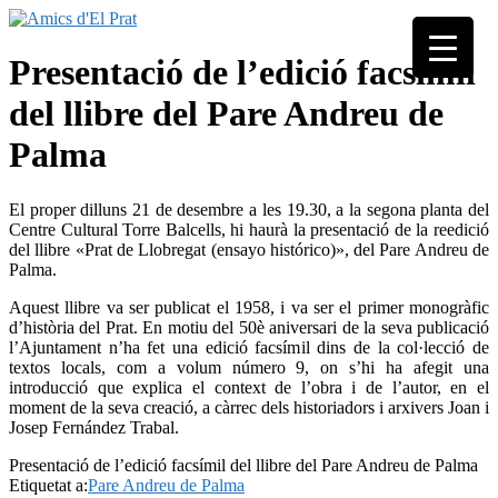
Skip
to
Associació
content
Amics
Presentació de l’edició facsímil
seixantenària
d'El
nascuda amb
del llibre del Pare Andreu de
Prat
la finalitat de
fer poble des
Palma
de la unió de
tots els
pratencs
El proper dilluns 21 de desembre a les 19.30, a la segona planta del
Centre Cultural Torre Balcells, hi haurà la presentació de la reedició
del llibre «Prat de Llobregat (ensayo histórico)», del Pare Andreu de
Palma.
Aquest llibre va ser publicat el 1958, i va ser el primer monogràfic
d’història del Prat. En motiu del 50è aniversari de la seva publicació
l’Ajuntament n’ha fet una edició facsímil dins de la col·lecció de
textos locals, com a volum número 9, on s’hi ha afegit una
introducció que explica el context de l’obra i de l’autor, en el
moment de la seva creació, a càrrec dels historiadors i arxivers Joan i
Josep Fernández Trabal.
Presentació de l’edició facsímil del llibre del Pare Andreu de Palma
Etiquetat a:
Pare Andreu de Palma