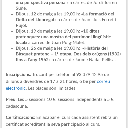
una perspectiva personal»
a càrrec de Jordi Torren
Suñé.
Dijous, 12 de maig a les 19,00 h:
«La formació del
Delta del Llobregat»
a càrrec de Joan Lluís Ferret i
Pujol.
Dijous, 19 de maig a les 19,00 h:
«10 dites
pratenques: una mostra del patrimoni lingüístic
local»
a càrrec de Joan Puig-Malet.
Dijous, 26 de maig a les 19,00 h:
«Història del
Bàsquet pratenc – 1ª etapa. Des dels orígens (1932)
fins a l’any 1962»
a càrrec de Jaume Nadal Pellisa.
Inscripcions:
Trucant per telèfon al 93 379 42 95 de
dilluns a divendres de 17 a 21 hores, o bé per
correu
electrònic
. Les places són limitades.
Preu:
Les 5 sessions 10 €, sessions independents a 5 €
cadascuna.
Certificacions
: En acabar el curs cada assistent rebrà un
certificat acreditant la seva participació al curs.