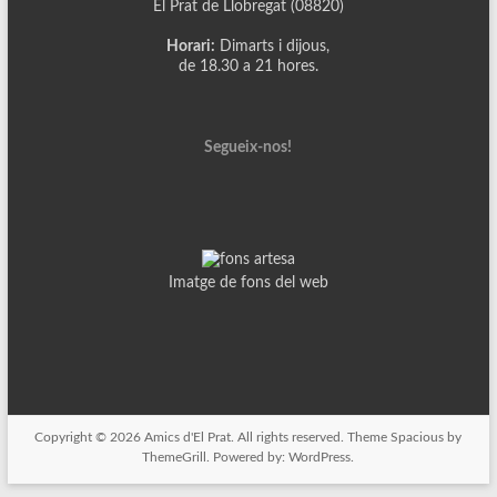
El Prat de Llobregat (08820)
Horari:
Dimarts i dijous,
de 18.30 a 21 hores.
Segueix-nos!
Imatge de fons del web
Copyright © 2026
Amics d'El Prat
. All rights reserved. Theme
Spacious
by
ThemeGrill. Powered by:
WordPress
.