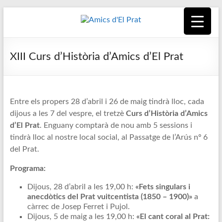
Skip
to
content
Amics
Associació
seixantenària
d'El
XIII Curs d’Història d’Amics d’El Prat
nascuda amb
la finalitat de
Prat
fer poble des
de la unió de
Entre els propers 28 d’abril i 26 de maig tindrà lloc, cada
tots els
dijous a les 7 del vespre, el tretzè
Curs d’Història d’Amics
pratencs
d’El Prat
. Enguany comptarà de nou amb 5 sessions i
tindrà lloc al nostre local social, al Passatge de l’Arús nº 6
del Prat.
Programa:
Dijous, 28 d’abril a les 19,00 h:
«Fets singulars i
anecdòtics del Prat vuitcentista (1850 – 1900)»
a
càrrec de Josep Ferret i Pujol.
Dijous, 5 de maig a les 19,00 h:
«El cant coral al Prat: