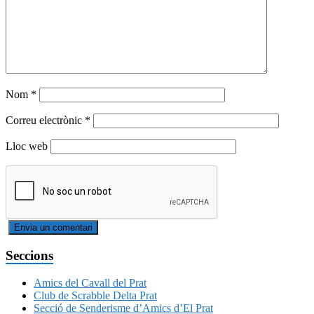
Nom
*
Correu electrònic
*
Lloc web
Seccions
Amics del Cavall del Prat
Club de Scrabble Delta Prat
Secció de Senderisme d’Amics d’El Prat