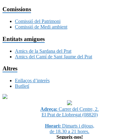
Comissions
Comissió del Patrimoni
Comissió de Medi ambient
Entitats amigues
Amics de la Sardana del Prat
Amics del Camí de Sant Jaume del Prat
Altres
Enllaços d’interès
Butlletí
Adreça:
Carrer del Centre, 2.
El Prat de Llobregat (08820)
Horari:
Dimarts i dijous,
de 18.30 a 21 hores.
Segueix-nos!