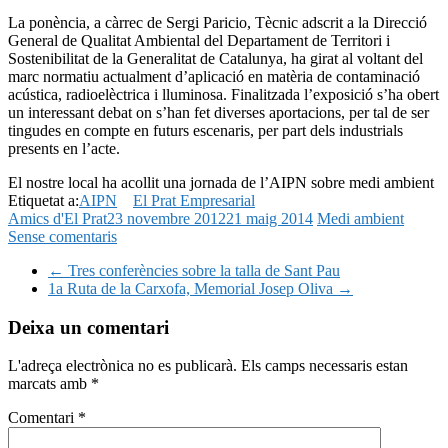
La ponència, a càrrec de Sergi Paricio, Tècnic adscrit a la Direcció
General de Qualitat Ambiental del Departament de Territori i
Sostenibilitat de la Generalitat de Catalunya, ha girat al voltant del
marc normatiu actualment d’aplicació en matèria de contaminació
acústica, radioelèctrica i lluminosa. Finalitzada l’exposició s’ha obert
un interessant debat on s’han fet diverses aportacions, per tal de ser
tingudes en compte en futurs escenaris, per part dels industrials
presents en l’acte.
El nostre local ha acollit una jornada de l’AIPN sobre medi ambient
Etiquetat a:
AIPN
El Prat Empresarial
Amics d'El Prat
23 novembre 2012
21 maig 2014
Medi ambient
Sense comentaris
←
Tres conferències sobre la talla de Sant Pau
1a Ruta de la Carxofa, Memorial Josep Oliva
→
Deixa un comentari
L'adreça electrònica no es publicarà.
Els camps necessaris estan
marcats amb
*
Comentari
*