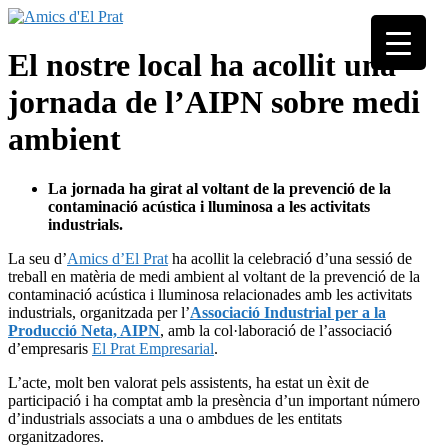
Skip
to
Associació
content
Amics
El nostre local ha acollit una
seixantenària
d'El
nascuda amb
jornada de l’AIPN sobre medi
Prat
la finalitat de
fer poble des
ambient
de la unió de
tots els
pratencs
La jornada ha girat al voltant de la prevenció de la
contaminació acústica i lluminosa a les activitats
industrials.
La seu d’
Amics d’El Prat
ha acollit la celebració d’una sessió de
treball en matèria de medi ambient al voltant de la prevenció de la
contaminació acústica i lluminosa relacionades amb les activitats
industrials, organitzada per l’
Associació Industrial per a la
Producció Neta, AIPN
, amb la col·laboració de l’associació
d’empresaris
El Prat Empresarial
.
L’acte, molt ben valorat pels assistents, ha estat un èxit de
participació i ha comptat amb la presència d’un important número
d’industrials associats a una o ambdues de les entitats
organitzadores.