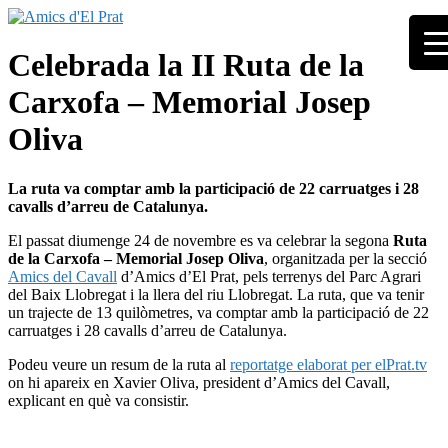
Skip
to
Associació
content
Amics
Celebrada la II Ruta de la
seixantenària
d'El
nascuda amb
Carxofa – Memorial Josep
Prat
la finalitat de
fer poble des
Oliva
de la unió de
tots els
pratencs
La ruta va comptar amb la participació de 22 carruatges i 28
cavalls d’arreu de Catalunya.
El passat diumenge 24 de novembre es va celebrar la segona
Ruta
de la Carxofa – Memorial Josep Oliva
, organitzada per la secció
Amics del Cavall
d’Amics d’El Prat, pels terrenys del Parc Agrari
del Baix Llobregat i la llera del riu Llobregat. La ruta, que va tenir
un trajecte de 13 quilòmetres, va comptar amb la participació de 22
carruatges i 28 cavalls d’arreu de Catalunya.
Podeu veure un resum de la ruta al
reportatge elaborat per elPrat.tv
on hi apareix en Xavier Oliva, president d’Amics del Cavall,
explicant en què va consistir.