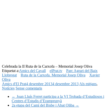
Celebrada la II Ruta de la Carxofa – Memorial Josep Oliva
Etiquetat a:
Amics del Cavall
elPrat.tv
Parc Agrari del Baix
Llobregat
Ruta de la Carxofa. Memorial Josep Oliva
Xavier
Oliva
Amics d'El Prat
4 desembre 2013
4 desembre 2013
Als mitjans
,
Notícies
Sense comentaris
←
Joan Lluís Ferret participa a la VI Trobada d’Estudiosos i
Centres d’Estudis d’Eramprunyà
2a etapa del Camí del Bisbe i Abat Oliba
→