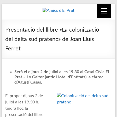
Skip
to
content
Amics
Associació
seixantenària
d'El
Presentació del llibre «La colonització
nascuda amb
la finalitat de
Prat
del delta sud pratenc» de Joan Lluís
fer poble des
Ferret
de la unió de
tots els
pratencs
Serà el dijous 2 de juliol a les 19.30 al Casal Cívic El
Prat – Lo Gaiter (antic Hotel d’Entitats), a càrrec
d’Agustí Casas.
El proper dijous 2 de
juliol a les 19.30 h.
tindrà lloc la
presentació del llibre