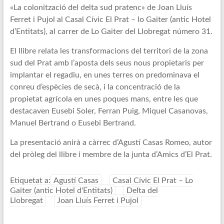
«La colonització del delta sud pratenc» de Joan Lluís
Ferret i Pujol al Casal Cívic El Prat – lo Gaiter (antic Hotel
d’Entitats), al carrer de Lo Gaiter del Llobregat número 31.
El llibre relata les transformacions del territori de la zona
sud del Prat amb l’aposta dels seus nous propietaris per
implantar el regadiu, en unes terres on predominava el
conreu d’espècies de secà, i la concentració de la
propietat agrícola en unes poques mans, entre les que
destacaven Eusebi Soler, Ferran Puig, Miquel Casanovas,
Manuel Bertrand o Eusebi Bertrand.
La presentació anirà a càrrec d’Agustí Casas Romeo, autor
del pròleg del llibre i membre de la junta d’Amics d’El Prat.
Etiquetat a:
Agustí Casas
Casal Cívic El Prat – Lo
Gaiter (antic Hotel d'Entitats)
Delta del
Llobregat
Joan Lluís Ferret i Pujol