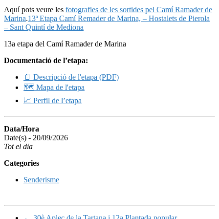
Aquí pots veure les
fotografies de les sortides pel Camí Ramader de
Marina
.
13ª Etapa Camí Remader de Marina, – Hostalets de Pierola
– Sant Quintí de Mediona
13a etapa del Camí Ramader de Marina
Documentació de l’etapa:
📄 Descripció de l'etapa (PDF)
🗺️ Mapa de l'etapa
📈 Perfil de l’etapa
Data/Hora
Date(s) - 20/09/2026
Tot el dia
Categories
Senderisme
←
30è Aplec de la Tartana i 12a Plantada popular