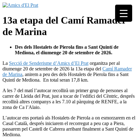
Skip
to
Associació
content
Amics
13a etapa del Camí Ramader
seixantenària
d'El
nascuda amb
de Marina
Prat
la finalitat de
fer poble des
de la unió de
Des dels Hostalets de Pierola fins a Sant Quintí de
tots els
Mediona,
el diumenge 20 de setembre de 2026
.
pratencs
La
Secció de Senderisme d’Amics d’El Prat
organitza per al
diumenge 20 de setembre de 2026 la 13a etapa del
Camí Ramader
de Marina
, anirem a peu des dels Hostalets de Pierola fins a Sant
Quintí de Mediona. En total seran 17,8 km.
A les 7 del matí l’autocar recollirà un primer grup de persones al
carrer de Lleida del Prat, just a tocar de l’edifici del Cèntric, després
recollirà altres companys a les 7.10 al pàrquing de RENFE, a la
zona de Ca l’Alaio.
L’autocar ens portarà als Hostalets de Pierola a on esmorzarem en el
Casal Català, després iniciarem el recorregut a peu cap a Piera,
passarem pel Castell de Cabrera arribant finalment a Sant Quintí de
Mediona.