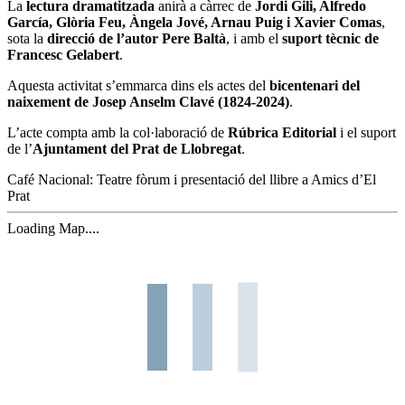
La
lectura dramatitzada
anirà a càrrec de
Jordi Gili, Alfredo
García, Glòria Feu, Àngela Jové, Arnau Puig i Xavier Comas
,
sota la
direcció de l’autor Pere Baltà
, i amb el
suport tècnic de
Francesc Gelabert
.
Aquesta activitat s’emmarca dins els actes del
bicentenari del
naixement de Josep Anselm Clavé (1824-2024)
.
L’acte compta amb la col·laboració de
Rúbrica Editorial
i el suport
de l’
Ajuntament del Prat de Llobregat
.
Café Nacional: Teatre fòrum i presentació del llibre a Amics d’El
Prat
Loading Map....