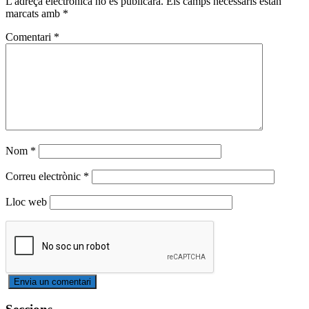
L'adreça electrònica no es publicarà.
Els camps necessaris estan
marcats amb
*
Comentari
*
Nom
*
Correu electrònic
*
Lloc web