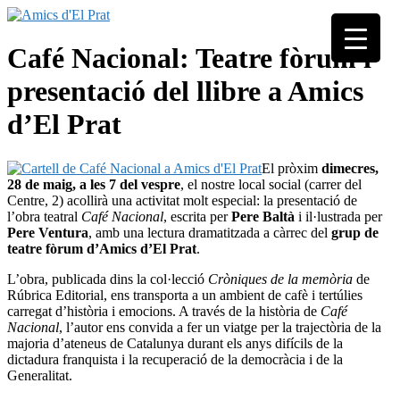
Skip
to
Associació
content
Amics
Café Nacional: Teatre fòrum i
seixantenària
d'El
nascuda amb
presentació del llibre a Amics
Prat
la finalitat de
fer poble des
d’El Prat
de la unió de
tots els
pratencs
El pròxim
dimecres,
28 de maig, a les 7 del vespre
, el nostre local social (carrer del
Centre, 2) acollirà una activitat molt especial: la presentació de
l’obra teatral
Café Nacional
, escrita per
Pere Baltà
i il·lustrada per
Pere Ventura
, amb una lectura dramatitzada a càrrec del
grup de
teatre fòrum d’Amics d’El Prat
.
L’obra, publicada dins la col·lecció
Cròniques de la memòria
de
Rúbrica Editorial, ens transporta a un ambient de cafè i tertúlies
carregat d’història i emocions. A través de la història de
Café
Nacional
, l’autor ens convida a fer un viatge per la trajectòria de la
majoria d’ateneus de Catalunya durant els anys difícils de la
dictadura franquista i la recuperació de la democràcia i de la
Generalitat.