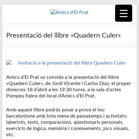
Skip
to
content
Amics
Associació
seixantenària
d'El
Presentació del llibre «Quadern Culer»
nascuda amb
la finalitat de
Prat
fer poble des
de la unió de
tots els
pratencs
Amics d’El Prat us convida a la presentació del llibre
«Quadern Culer», de Jordi Vicente i Carlos Díaz, el proper
dimecres 18 d’abril a les 19.30 hores, a la sala d’actes
Pompeu Fabra del local d’Amics d’El Prat.
Amb aquest llibre podràs posar a prova el teu
barcelonisme amb tota mena de passatemps i activitats:
laberints, tests, comparacions, qüestionaris personals,
exercicis de lògica, memòria i coneixements, jocs visuals,
etc.