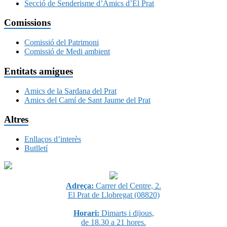
Secció de Senderisme d’Amics d’El Prat
Comissions
Comissió del Patrimoni
Comissió de Medi ambient
Entitats amigues
Amics de la Sardana del Prat
Amics del Camí de Sant Jaume del Prat
Altres
Enllaços d’interès
Butlletí
Adreça:
Carrer del Centre, 2.
El Prat de Llobregat (08820)
Horari:
Dimarts i dijous,
de 18.30 a 21 hores.