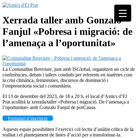
Skip
to
Associació
content
Amics
Xerrada taller amb Gonzalo
seixantenària
d'El
nascuda amb
Fanjul «Pobresa i migració: de
Prat
la finalitat de
fer poble des
l’amenaça a l’oportunitat»
de la unió de
tots els
pratencs
La Comunalitat Benviure, junt amb ISGlobal, organitzen un cicle de
conferències, debats i tallers conduïts per referents en matèries com
la crisi climàtica, feminismes, discursos de dominació i
l’emprenedoria social i comunitària.
El 13 de desembre del 2023, de 18 a 20 h, el local d’Amics d’El
Prat acollirà la xerrada/taller «Pobresa i migració. De l’amenaça a
l’oportunitat» amb Gonzalo Fanjul de porCausa.
Formulari d’inscripció
Aquests espais possibiliten l’exercici col·lectiu d’anàlisi crítica de la
realitat i el plantejament de línies d’acció per a transformar-la.