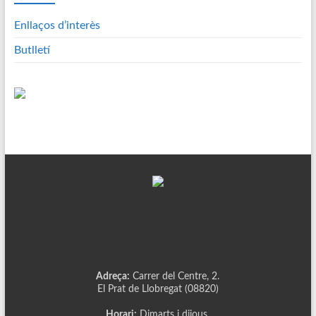
Enllaços d’interès
Butlletí
Adreça:
Carrer del Centre, 2.
El Prat de Llobregat (08820)
Horari:
Dimarts i dijous,