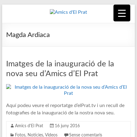
Skip
to
content
Amics
Associació
seixantenària
d'El
Magda Ardiaca
nascuda amb
la finalitat de
Prat
fer poble des
de la unió de
Imatges de la inauguració de la
tots els
nova seu d’Amics d’El Prat
pratencs
Aquí podeu veure el reportatge d’elPrat.tv i un recull de
fotografies de la inauguració de la nostra nova seu.
Amics d'El Prat
16 juny 2016
Fotos
,
Notícies
,
Vídeos
Sense comentaris