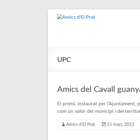
Skip
to
Amics
Associació
content
seixantenària
d'El
nascuda amb
Prat
la finalitat de
fer poble des
de la unió de
UPC
tots els
pratencs
Amics del Cavall guany
El premi, instaurat per l’Ajuntament, po
com un valor del municipi i del territo
Amics d'El Prat
15 març 2013