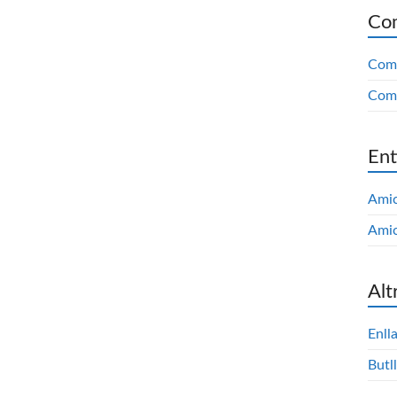
Com
Comi
Comi
Ent
Amic
Amic
Alt
Enll
Butll