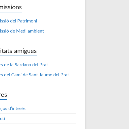
issions
ssió del Patrimoni
ssió de Medi ambient
itats amigues
s de la Sardana del Prat
s del Camí de Sant Jaume del Prat
res
aços d’interès
etí