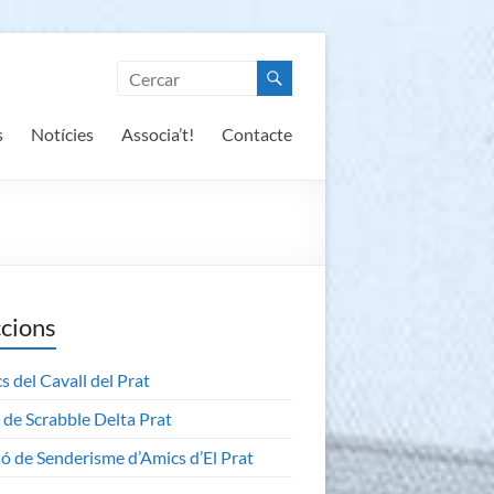
s
Notícies
Associa’t!
Contacte
cions
s del Cavall del Prat
 de Scrabble Delta Prat
ió de Senderisme d’Amics d’El Prat