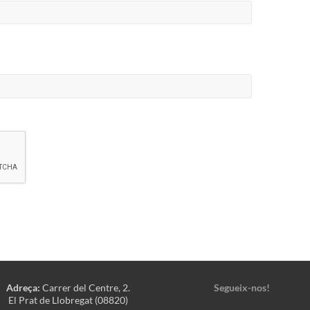
Adreça:
Carrer del Centre, 2.
Segueix-nos!
El Prat de Llobregat (08820)