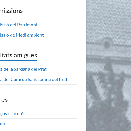
missions
ssió del Patrimoni
ssió de Medi ambient
itats amigues
s de la Sardana del Prat
s del Camí de Sant Jaume del Prat
res
aços d’interès
etí