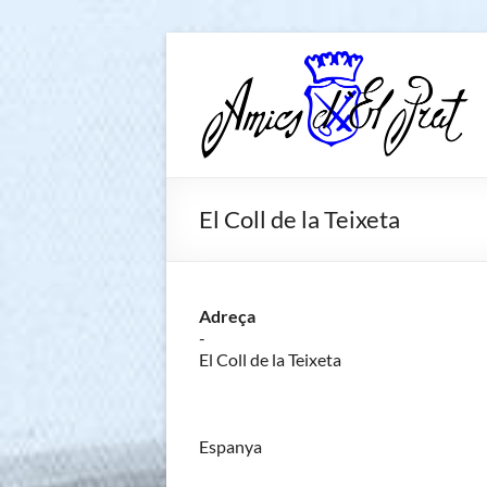
Skip
to
Amics
Associació
content
seixantenària
d'El
nascuda amb
Prat
la finalitat de
fer poble des
de la unió de
El Coll de la Teixeta
tots els
pratencs
Adreça
-
El Coll de la Teixeta
Espanya