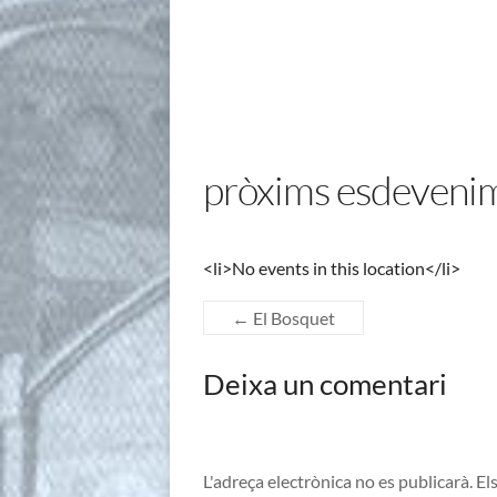
pròxims esdeveni
<li>No events in this location</li>
←
El Bosquet
Deixa un comentari
L'adreça electrònica no es publicarà.
El