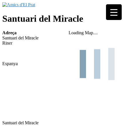
Skip
to
Associació
content
Amics
Santuari del Miracle
seixantenària
d'El
nascuda amb
Prat
la finalitat de
Adreça
Loading Map....
fer poble des
Santuari del Miracle
de la unió de
Riner
tots els
pratencs
Espanya
Santuari del Miracle