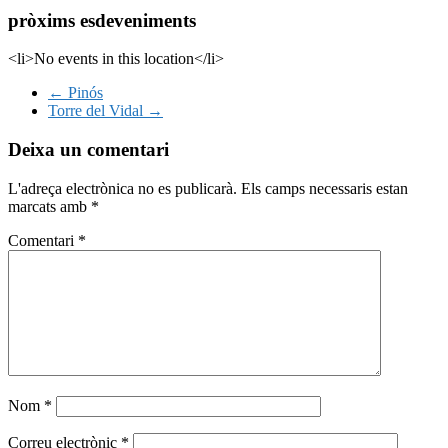
pròxims esdeveniments
<li>No events in this location</li>
←
Pinós
Torre del Vidal
→
Deixa un comentari
L'adreça electrònica no es publicarà.
Els camps necessaris estan
marcats amb
*
Comentari
*
Nom
*
Correu electrònic
*