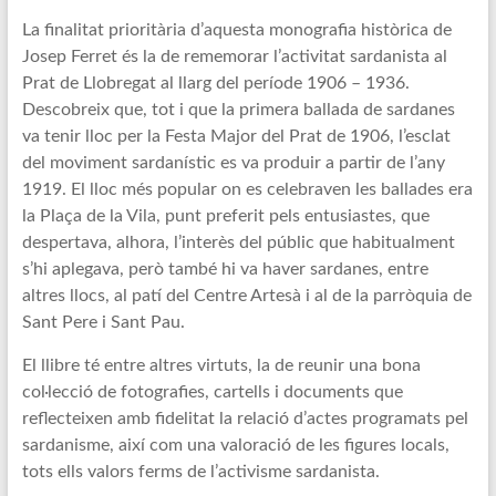
La finalitat prioritària d’aquesta monografia històrica de
Josep Ferret és la de rememorar l’activitat sardanista al
Prat de Llobregat al llarg del període 1906 – 1936.
Descobreix que, tot i que la primera ballada de sardanes
va tenir lloc per la Festa Major del Prat de 1906, l’esclat
del moviment sardanístic es va produir a partir de l’any
1919. El lloc més popular on es celebraven les ballades era
la Plaça de la Vila, punt preferit pels entusiastes, que
despertava, alhora, l’interès del públic que habitualment
s’hi aplegava, però també hi va haver sardanes, entre
altres llocs, al patí del Centre Artesà i al de la parròquia de
Sant Pere i Sant Pau.
El llibre té entre altres virtuts, la de reunir una bona
col·lecció de fotografies, cartells i documents que
reflecteixen amb fidelitat la relació d’actes programats pel
sardanisme, així com una valoració de les figures locals,
tots ells valors ferms de l’activisme sardanista.