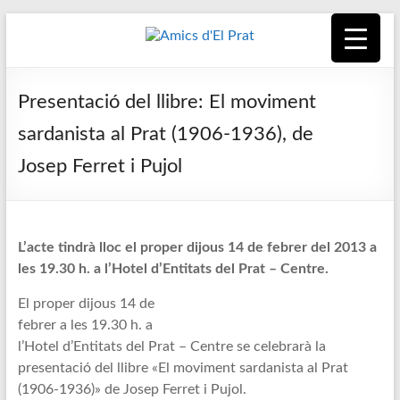
Skip
to
content
Amics
Associació
seixantenària
d'El
Presentació del llibre: El moviment
nascuda amb
la finalitat de
Prat
sardanista al Prat (1906-1936), de
fer poble des
Josep Ferret i Pujol
de la unió de
tots els
pratencs
L’acte tindrà lloc el proper dijous 14 de febrer del 2013 a
les 19.30 h. a l’Hotel d’Entitats del Prat – Centre.
El proper dijous 14 de
febrer a les 19.30 h. a
l’Hotel d’Entitats del Prat – Centre se celebrarà la
presentació del llibre «El moviment sardanista al Prat
(1906-1936)» de Josep Ferret i Pujol.