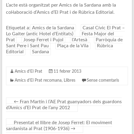
L’acte està organitzat per Amics de la Sardana amb la
col·laboració d’Amics d’El Prat i de Rúbrica Editorial.
Etiquetat a:
Amics de la Sardana
Casal Cívic El Prat –
Lo Gaiter (antic Hotel d'Entitats)
Festa Major del
Prat
Josep Ferret i Pujol
l'Artesà
Parròquia de
Sant Pere i Sant Pau
Plaça de la Vila
Rúbrica
Editorial
Sardana
Amics d'El Prat
11 febrer 2013
Amics d'El Prat recomana
,
Llibres
Sense comentaris
←
Fran Martín i l’AE Prat guanyadors dels guardons
d’Amics d’El Prat de l’any 2012
Presentat el llibre de Josep Ferret: El moviment
sardanista al Prat (1906-1936)
→