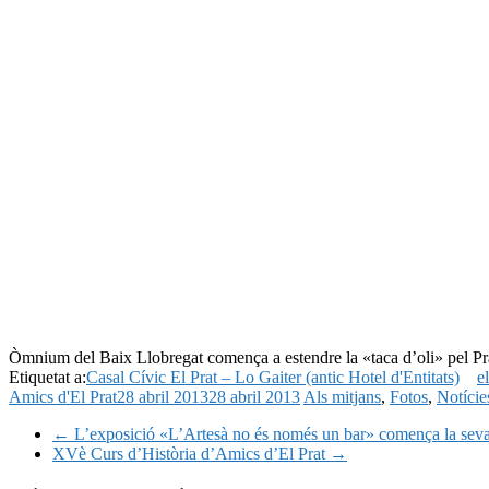
Òmnium del Baix Llobregat comença a estendre la «taca d’oli» pel Pr
Etiquetat a:
Casal Cívic El Prat – Lo Gaiter (antic Hotel d'Entitats)
e
Amics d'El Prat
28 abril 2013
28 abril 2013
Als mitjans
,
Fotos
,
Notície
←
L’exposició «L’Artesà no és només un bar» comença la seva 
XVè Curs d’Història d’Amics d’El Prat
→