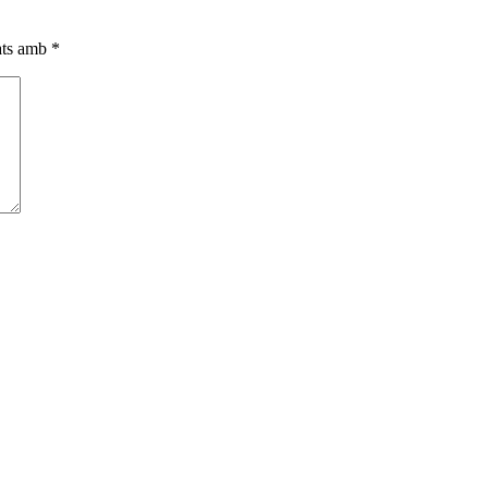
cats amb
*