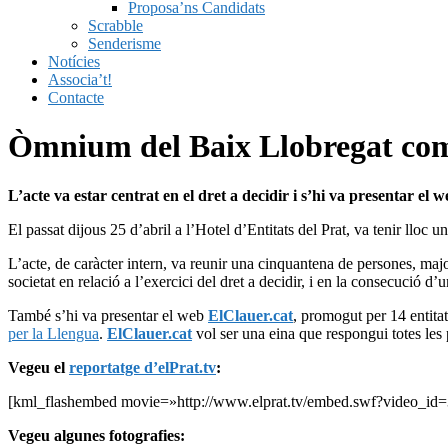
Proposa’ns Candidats
Scrabble
Senderisme
Notícies
Associa’t!
Contacte
Òmnium del Baix Llobregat comen
L’acte va estar centrat en el dret a decidir i s’hi va presentar el 
El passat dijous 25 d’abril a l’Hotel d’Entitats del Prat, va tenir lloc 
L’acte, de caràcter intern, va reunir una cinquantena de persones, majo
societat en relació a l’exercici del dret a decidir, i en la consecució d
També s’hi va presentar el web
ElClauer.cat
, promogut per 14 entitat
per la Llengua
.
ElClauer.cat
vol ser una eina que respongui totes les 
Vegeu el
reportatge d’elPrat.tv
:
[kml_flashembed movie=»http://www.elprat.tv/embed.swf?video_id
Vegeu algunes fotografies: