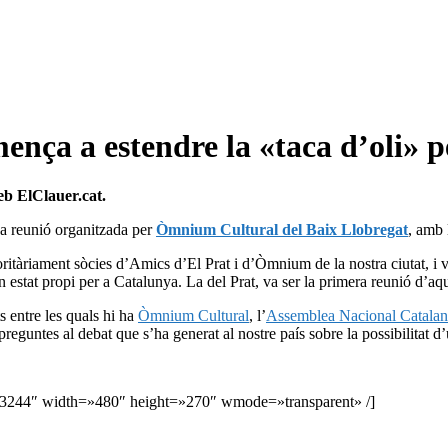
ça a estendre la «taca d’oli» p
web ElClauer.cat.
una reunió organitzada per
Òmnium Cultural del Baix Llobregat
, amb 
ritàriament sòcies d’Amics d’El Prat i d’Òmnium de la nostra ciutat, i v
’un estat propi per a Catalunya. La del Prat, va ser la primera reunió d’aq
s entre les quals hi ha
Òmnium Cultural
, l’
Assemblea Nacional Catalan
preguntes al debat que s’ha generat al nostre país sobre la possibilitat d
=3244″ width=»480″ height=»270″ wmode=»transparent» /]