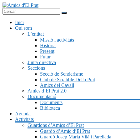
Skip
to
Associació
content
Amics
seixantenària
Menú
Inici
d'El
nascuda amb
Qui som
Prat
la finalitat de
L’entitat
fer poble des
Missió i activitats
de la unió de
Història
tots els
Present
pratencs
Futur
Junta directiva
Seccions
Secció de Senderisme
Club de Scrabble Delta Prat
Amics del Cavall
Amics d’El Prat 2.0
Documentació
Documents
Biblioteca
Agenda
Activitats
Guardons d’Amics d’El Prat
Guardó d’Amic d’El Prat
Guardó Josep Maria Vilà i Parellada