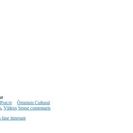
at
lPrat.tv
Òmnium Cultural
s
,
Vídeos
Sense comentaris
fase itinerant