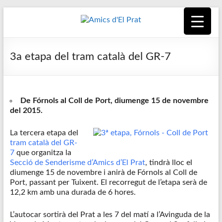
Skip
to
content
Amics
Associació
seixantenària
d'El
3a etapa del tram català del GR-7
nascuda amb
la finalitat de
Prat
fer poble des
de la unió de
De Fórnols al Coll de Port, diumenge 15 de novembre
tots els
del 2015.
pratencs
La tercera etapa del
tram català del GR-
7
que organitza la
Secció de Senderisme d’Amics d’El Prat
, tindrà lloc el
diumenge 15 de novembre i anirà de Fórnols al Coll de
Port, passant per Tuixent. El recorregut de l’etapa serà de
12,2 km amb una durada de 6 hores.
L’autocar sortirà del Prat a les 7 del matí a l’Avinguda de la