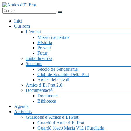
Skip
to
Associació
content
Amics
seixantenària
Menú
Inici
d'El
nascuda amb
Qui som
Prat
la finalitat de
L’entitat
fer poble des
Missió i activitats
de la unió de
Història
tots els
Present
pratencs
Futur
Junta directiva
Seccions
Secció de Senderisme
Club de Scrabble Delta Prat
Amics del Cavall
Amics d’El Prat 2.0
Documentació
Documents
Biblioteca
Agenda
Activitats
Guardons d’Amics d’El Prat
Guardó d’Amic d’El Prat
Guardó Josep Maria Vilà i Parellada