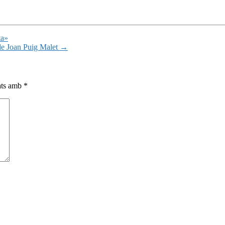
ta»
 de Joan Puig Malet
→
cats amb
*