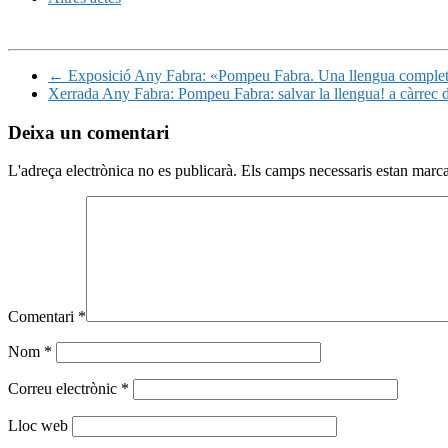
←
Exposició Any Fabra: «Pompeu Fabra. Una llengua comple
Xerrada Any Fabra: Pompeu Fabra: salvar la llengua! a càrrec
Deixa un comentari
L'adreça electrònica no es publicarà.
Els camps necessaris estan mar
Comentari
*
Nom
*
Correu electrònic
*
Lloc web