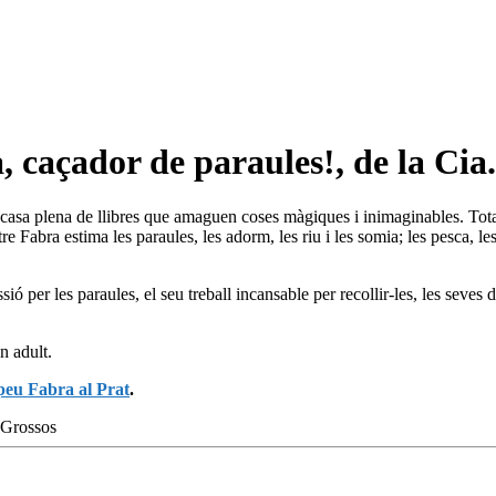
, caçador de paraules!, de la Cia
casa plena de llibres que amaguen coses màgiques i inimaginables. Tota 
Fabra estima les paraules, les adorm, les riu i les somia; les pesca, les 
ió per les paraules, el seu treball incansable per recollir-les, les seve
n adult.
eu Fabra al Prat
.
s Grossos