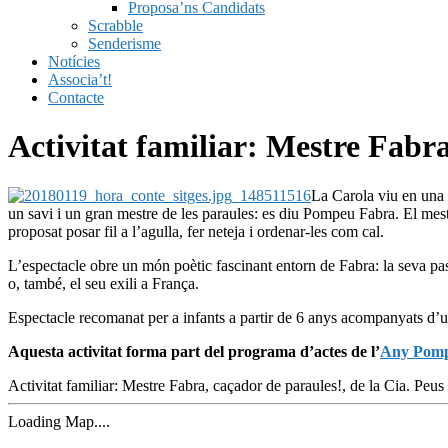
Proposa’ns Candidats
Scrabble
Senderisme
Notícies
Associa’t!
Contacte
Activitat familiar: Mestre Fabra
La Carola viu en una 
un savi i un gran mestre de les paraules: es diu Pompeu Fabra. El mestre 
proposat posar fil a l’agulla, fer neteja i ordenar-les com cal.
L’espectacle obre un món poètic fascinant entorn de Fabra: la seva pass
o, també, el seu exili a França.
Espectacle recomanat per a infants a partir de 6 anys acompanyats d’u
Aquesta activitat forma part del programa d’actes de l’
Any Pomp
Activitat familiar: Mestre Fabra, caçador de paraules!, de la Cia. Peu
Loading Map....