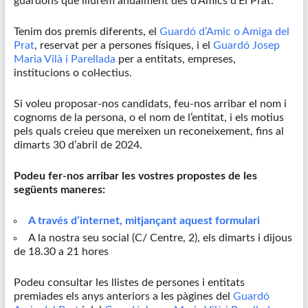
guardons que lliurem anualment des d’Amics d’El Prat.
Tenim dos premis diferents, el
Guardó d’Amic o Amiga del
Prat
, reservat per a persones físiques, i el
Guardó Josep
Maria Vilà i Parellada
per a entitats, empreses,
institucions o col·lectius.
Si voleu proposar-nos candidats, feu-nos arribar el nom i
cognoms de la persona, o el nom de l’entitat, i els motius
pels quals creieu que mereixen un reconeixement, fins al
dimarts 30 d’abril de 2024.
Podeu fer-nos arribar les vostres propostes de les
següents maneres:
A través d’internet, mitjançant aquest formulari
A la nostra seu social (C/ Centre, 2), els dimarts i dijous
de 18.30 a 21 hores
Podeu consultar les llistes de persones i entitats
premiades els anys anteriors a les pàgines del
Guardó