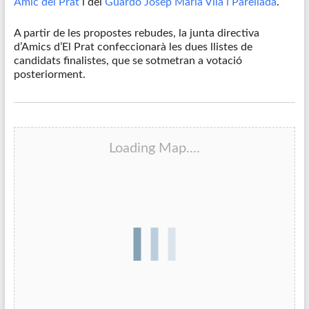
Amic del Prat
i del
Guardó Josep Maria Vilà i Parellada
.
A partir de les propostes rebudes, la junta directiva
d’Amics d’El Prat confeccionarà les dues llistes de
candidats finalistes, que se sotmetran a votació
posteriorment.
Loading Map....