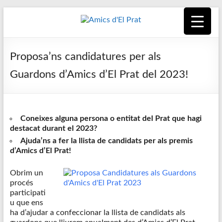
Skip
to
content
Amics
Associació
seixantenària
d'El
Proposa’ns candidatures per als
nascuda amb
la finalitat de
Prat
Guardons d’Amics d’El Prat del 2023!
fer poble des
de la unió de
tots els
pratencs
Coneixes alguna persona o entitat del Prat que hagi
destacat durant el 2023?
Ajuda’ns a fer la llista de candidats per als premis
d’Amics d’El Prat!
Obrim un
procés
participati
u que ens
ha d’ajudar a confeccionar la llista de candidats als