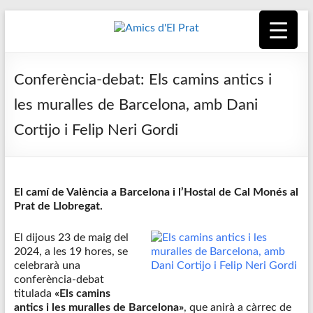
Skip
to
content
Amics
Associació
seixantenària
d'El
Conferència-debat: Els camins antics i
nascuda amb
la finalitat de
Prat
les muralles de Barcelona, amb Dani
fer poble des
Cortijo i Felip Neri Gordi
de la unió de
tots els
pratencs
El camí de València a Barcelona i l’Hostal de Cal Monés al
Prat de Llobregat.
El dijous 23 de maig del
2024, a les 19 hores, se
celebrarà una
conferència-debat
titulada
«Els camins
antics i les muralles de Barcelona»
, que anirà a càrrec de