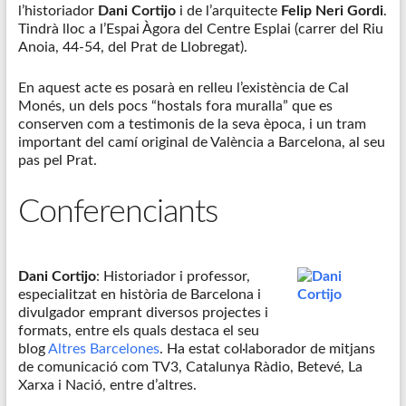
l’historiador
Dani Cortijo
i de l’arquitecte
Felip Neri Gordi
.
Tindrà lloc a l’Espai Àgora del Centre Esplai (carrer del Riu
Anoia, 44-54, del Prat de Llobregat).
En aquest acte es posarà en relleu l’existència de Cal
Monés, un dels pocs “hostals fora muralla” que es
conserven com a testimonis de la seva època, i un tram
important del camí original de València a Barcelona, al seu
pas pel Prat.
Conferenciants
Dani Cortijo
: Historiador i professor,
especialitzat en història de Barcelona i
divulgador emprant diversos projectes i
formats, entre els quals destaca el seu
blog
Altres Barcelones
. Ha estat col·laborador de mitjans
de comunicació com TV3, Catalunya Ràdio, Betevé, La
Xarxa i Nació, entre d’altres.