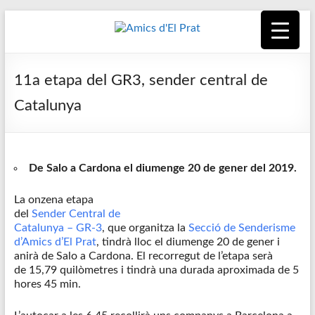
Skip
to
content
Amics
Associació
seixantenària
d'El
11a etapa del GR3, sender central de
nascuda amb
la finalitat de
Prat
Catalunya
fer poble des
de la unió de
tots els
pratencs
De Salo a Cardona el diumenge 20 de gener del 2019.
La onzena etapa
del
Sender Central de
Catalunya – GR-3
, que organitza la
Secció de Senderisme
d’Amics d’El Prat
, tindrà lloc el diumenge 20 de gener i
anirà de Salo a Cardona. El recorregut de l’etapa serà
de 15,79 quilòmetres i tindrà una durada aproximada de 5
hores 45 min.