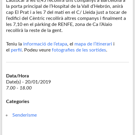
L’autocar a les 6,45 recollirà uns companys a Barcelona a
la porta principal de l’Hospital de la Vall d’Hebrón, anirà
cap El Prat i a les 7 del matí en el C/ Lleida just a tocar de
l’edifici del Cèntric recollirà altres companys i finalment a
les 7,10 en el pàrking de RENFE, zona de Ca l’Alaio
recollirà la reste de la gent.
Teniu la
informació de l’etapa
, el
mapa de l’itinerari
i
el
perfil
. Podeu veure
fotografies de les sortides
.
Data/Hora
Date(s) - 20/01/2019
7.00 - 18.00
Categories
Senderisme