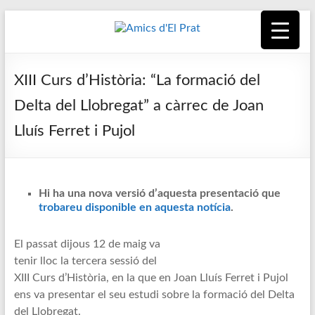
Skip
to
content
Amics
Associació
seixantenària
d'El
XIII Curs d’Història: “La formació del
nascuda amb
la finalitat de
Prat
Delta del Llobregat” a càrrec de Joan
fer poble des
Lluís Ferret i Pujol
de la unió de
tots els
pratencs
Hi ha una nova versió d’aquesta presentació que
trobareu disponible en aquesta notícia
.
El passat dijous 12 de maig va
tenir lloc la tercera sessió del
XIII Curs d’Història, en la que en Joan Lluís Ferret i Pujol
ens va presentar el seu estudi sobre la formació del Delta
del Llobregat.