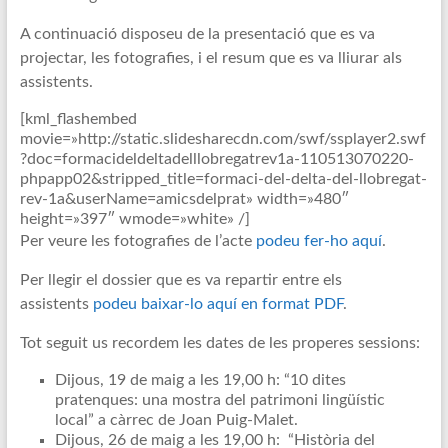
A continuació disposeu de la presentació que es va
projectar, les fotografies, i el resum que es va lliurar als
assistents.
[kml_flashembed
movie=»http://static.slidesharecdn.com/swf/ssplayer2.swf
?doc=formacideldeltadelllobregatrev1a-110513070220-
phpapp02&stripped_title=formaci-del-delta-del-llobregat-
rev-1a&userName=amicsdelprat» width=»480″
height=»397″ wmode=»white» /]
Per veure les fotografies de l’acte
podeu fer-ho aquí
.
Per llegir el dossier que es va repartir entre els
assistents
podeu baixar-lo aquí en format PDF
.
Tot seguit us recordem les dates de les properes sessions:
Dijous, 19 de maig a les 19,00 h: “10 dites
pratenques: una mostra del patrimoni lingüístic
local” a càrrec de Joan Puig-Malet.
Dijous, 26 de maig a les 19,00 h: “Història del