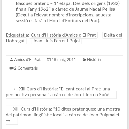
Bàsquet pratenc – 1ª etapa. Des dels orígens (1932)
fins a l’any 1962″ a càrrec de Jaume Nadal Pellisa
(Degut a l’elevat nombre d’inscripcions, aquesta
sessió es farà a l’Hotel d’Entitats del Prat).
Etiquetat a:
Curs d'Història d'Amics d'El Prat
Delta del
Llobregat
Joan Lluís Ferret i Pujol
Amics d'El Prat
18 maig 2011
Història
2 Comentaris
←
XIII Curs d’Història: “El cant coral al Prat: una
perspectiva personal” a càrrec de Jordi Torren Suñé
XIII Curs d’Història: “10 dites pratenques: una mostra
del patrimoni lingüístic local” a càrrec de Joan Puigmalet
→