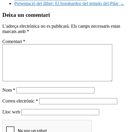
Presentació del llibre: El bombardeo del templo del Pilar
→
Deixa un comentari
L'adreça electrònica no es publicarà.
Els camps necessaris estan
marcats amb
*
Comentari
*
Nom
*
Correu electrònic
*
Lloc web