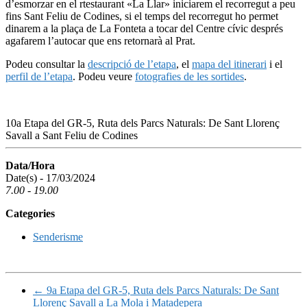
d’esmorzar en el rtestaurant «La Llar» iniciarem el recorregut a peu
fins Sant Feliu de Codines, si el temps del recorregut ho permet
dinarem a la plaça de La Fonteta a tocar del Centre cívic després
agafarem l’autocar que ens retornarà al Prat.
Podeu consultar la
descripció de l’etapa
, el
mapa del itinerari
i el
perfil de l’etapa
. Podeu veure
fotografies de les sortides
.
10a Etapa del GR-5, Ruta dels Parcs Naturals: De Sant Llorenç
Savall a Sant Feliu de Codines
Data/Hora
Date(s) - 17/03/2024
7.00 - 19.00
Categories
Senderisme
←
9a Etapa del GR-5, Ruta dels Parcs Naturals: De Sant
Llorenç Savall a La Mola i Matadepera