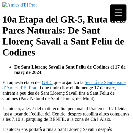
Skip
to
Associació
content
Amics
10a Etapa del GR-5, Ruta dels
seixantenària
d'El
nascuda amb
Parcs Naturals: De Sant
Prat
la finalitat de
fer poble des
Llorenç Savall a Sant Feliu de
de la unió de
tots els
Codines
pratencs
De Sant Llorenç Savall a Sant Feliu de Codines el 17 de
març de 2024
.
En aquesta etapa del
GR-5
que organitza la
Secció de Senderisme
d’Amics d’El Prat
, i que tindrà lloc el diumenge 17 de març,
anirem a peu des de Sant Llorenç Savall fins a Sant Feliu de
Codines (Parc Natural de Sant Llorenç del Munt).
L’autocar, a les 7 del matí recollirà personal al Prat en el C/ Lleida,
just a tocar de l’edifici del Cèntric, després recollirà altres companys
a les 7,10 al pàrquing de RENFE, a la zona de Ca l’Alaio.
L’autocar ens portarà a fins a Sant Llorenç Savall i després