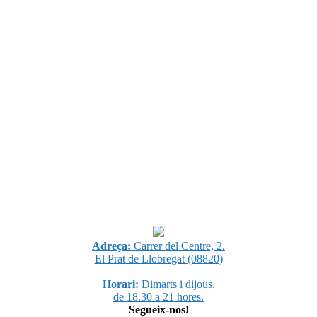
Adreça:
Carrer del Centre, 2.
El Prat de Llobregat (08820)
Horari:
Dimarts i dijous,
de 18.30 a 21 hores.
Segueix-nos!