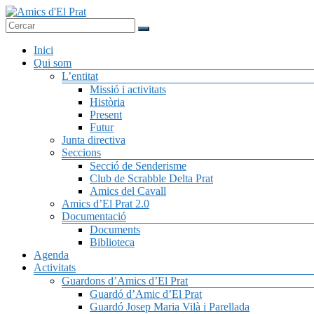
Skip
to
Associació
content
Amics
seixantenària
Menú
Inici
d'El
nascuda amb
Qui som
Prat
la finalitat de
L’entitat
fer poble des
Missió i activitats
de la unió de
Història
tots els
Present
pratencs
Futur
Junta directiva
Seccions
Secció de Senderisme
Club de Scrabble Delta Prat
Amics del Cavall
Amics d’El Prat 2.0
Documentació
Documents
Biblioteca
Agenda
Activitats
Guardons d’Amics d’El Prat
Guardó d’Amic d’El Prat
Guardó Josep Maria Vilà i Parellada