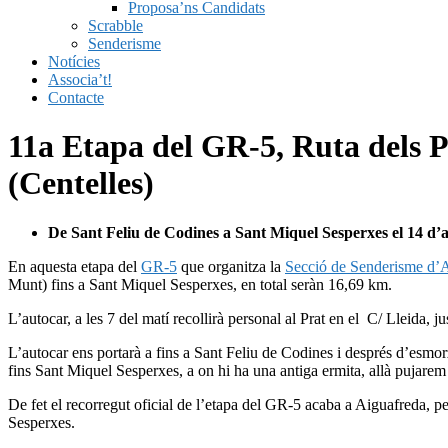
Proposa’ns Candidats
Scrabble
Senderisme
Notícies
Associa’t!
Contacte
11a Etapa del GR-5, Ruta dels P
(Centelles)
De Sant
Feliu de Codines a Sant Miquel Sesperxes el 14 d’a
En aquesta etapa del
GR-5
que organitza la
Secció de Senderisme d’A
Munt) fins a Sant Miquel Sesperxes, en total seràn 16,69 km.
L’autocar, a les 7 del matí recollirà personal al Prat en el C/ Lleida, 
L’autocar ens portarà a fins a Sant Feliu de Codines i després d’esmor
fins Sant Miquel Sesperxes, a on hi ha una antiga ermita, allà pujarem a
De fet el recorregut oficial de l’etapa del GR-5 acaba a Aiguafreda, pe
Sesperxes.