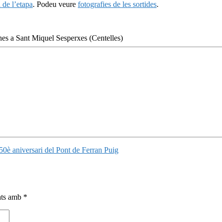
l de l’etapa
. Podeu veure
fotografies de les sortides
.
nes a Sant Miquel Sesperxes (Centelles)
150è aniversari del Pont de Ferran Puig
cats amb
*