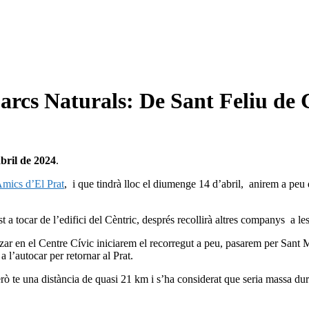
arcs Naturals: De Sant Feliu de
bril de 2024
.
mics d’El Prat
, i que tindrà lloc el diumenge 14 d’abril, anirem a peu
just a tocar de l’edifici del Cèntric, després recollirà altres companys a
zar en el Centre Cívic iniciarem el recorregut a peu, pasarem per Sant M
 l’autocar per retornar al Prat.
rò te una distància de quasi 21 km i s’ha considerat que seria massa dur